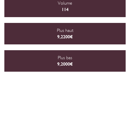
Volume
114
Plus haut
9,2200€
Plus bas
9,2000€