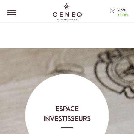
En poursuivant votre navigation sur ce site, vous acceptez l’utilisation de
Cookies.
9,22€
+0,00%
En savoir plus
J'accepte
LE GROUPE
NOS MÉTIERS
ESPACE INVESTISSEURS
RSE
NOUS CONTACTER
ESPACE
INVESTISSEURS