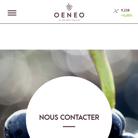
En poursuivant votre navigation sur ce site, vous acceptez l’utilisation de
Cookies.
9,22€
+0,00%
En savoir plus
J'accepte
LE GROUPE
NOS MÉTIERS
ESPACE INVESTISSEURS
RSE
NOUS CONTACTER
NOUS CONTACTER