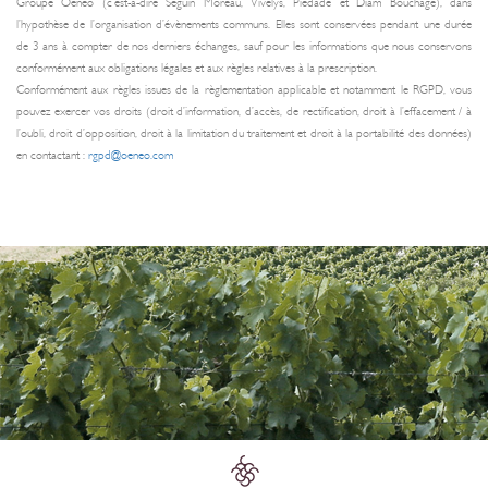
Groupe Oeneo (c’est-à-dire Seguin Moreau, Vivelys, Piedade et Diam Bouchage), dans
l’hypothèse de l’organisation d’évènements communs. Elles sont conservées pendant une durée
de 3 ans à compter de nos derniers échanges, sauf pour les informations que nous conservons
conformément aux obligations légales et aux règles relatives à la prescription.
Conformément aux règles issues de la règlementation applicable et notamment le RGPD, vous
pouvez exercer vos droits (droit d’information, d’accès, de rectification, droit à l’effacement / à
l’oubli, droit d’opposition, droit à la limitation du traitement et droit à la portabilité des données)
en contactant :
rgpd@oeneo.com