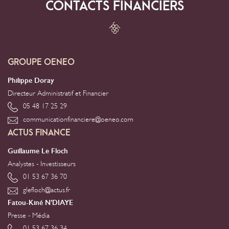
CONTACTS FINANCIERS
GROUPE OENEO
Philippe Doray
Directeur Administratif et Financier
05 48 17 25 29
communicationfinanciere@oeneo.com
ACTUS FINANCE
Guillaume Le Floch
Analystes - Investisseurs
01 53 67 36 70
glefloch@actus.fr
Fatou-Kiné N’DIAYE
Presse - Média
01 53 67 36 34