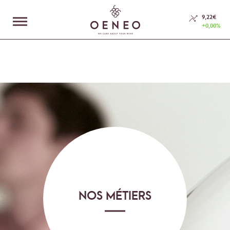
En poursuivant votre navigation sur ce site, vous acceptez l’utilisation de
Cookies.
9,22€
+0,00%
En savoir plus
J'accepte
LE GROUPE
NOS MÉTIERS
ESPACE INVESTISSEURS
RSE
NOUS CONTACTER
NOS MÉTIERS