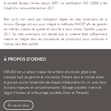
la société Bureau Veritas depuis 2007. La certification ISO 22000 a fait
l’objet d’un renouvellement en 2017.
Bien qu’ils n’en aient pas l’obligation légale, les sites américains de la
division Élevage ont eux aussi intégré la méthode HACCP afin de garantir
les mêmes critères de qualité et sécurité à leurs clients. Certifiés jusqu’en
2011, les sites américains ont décidé que le système était suffisamment
mature et intégré dans les procédures de production pour continuer à
l’utiliser sans être certifié.
À PROPOS D’OENEO
OENEO est un acteur majeur de la filière vitivinicole, grâce à ses
marques haut de gamme et innovantes. Présent dans le monde entier,
le groupe couvre l’ensemble des étapes d’élaboration du vin, avec deux
divisions majeures et complémentaires: l’Elevage (sociétés Vivelys et
Seguin Moreau) et le Bouchage (sociétés Diam et Piedade).
En savoir plus