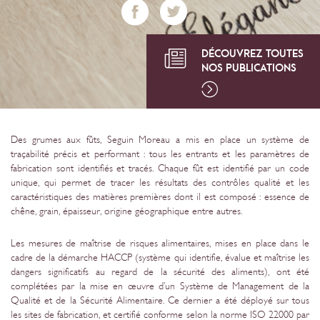
DÉCOUVREZ TOUTES
NOS PUBLICATIONS
Des grumes aux fûts, Seguin Moreau a mis en place un système de
traçabilité précis et performant : tous les entrants et les paramètres de
fabrication sont identifiés et tracés. Chaque fût est identifié par un code
unique, qui permet de tracer les résultats des contrôles qualité et les
caractéristiques des matières premières dont il est composé : essence de
chêne, grain, épaisseur, origine géographique entre autres.
Les mesures de maîtrise de risques alimentaires, mises en place dans le
cadre de la démarche HACCP (système qui identifie, évalue et maîtrise les
dangers significatifs au regard de la sécurité des aliments), ont été
complétées par la mise en œuvre d’un Système de Management de la
Qualité et de la Sécurité Alimentaire. Ce dernier a été déployé sur tous
les sites de fabrication, et certifié conforme selon la norme ISO 22000 par