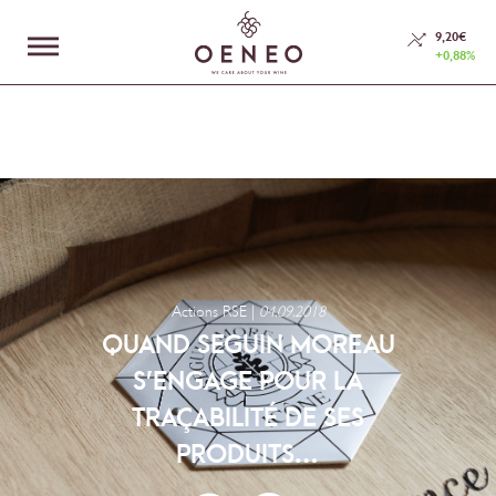
En poursuivant votre navigation sur ce site, vous acceptez l’utilisation de
Cookies.
9,20€
+0,88%
En savoir plus
J'accepte
LE GROUPE
NOS MÉTIERS
ESPACE INVESTISSEURS
RSE
Actions RSE |
04.09.2018
QUAND SEGUIN MOREAU
S’ENGAGE POUR LA
NOUS CONTACTER
TRAÇABILITÉ DE SES
PRODUITS…