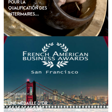
POUR LA
QUALIFICATION DES
INTERIMAIRES…
10.02.2016
Non classifié(e)
UNE MÉDAILLE D’OR
POUR LE GROUPE