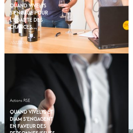
QUAND VIVELYS
S’ENGAGE POUR
L’EGALITE DES
CHANCES…
10.02.2016
Actions RSE
QUAND VIVELYS ET
DIAM S’ENGAGENT
EN FAVEUR DES
PERSONNES ISSUES