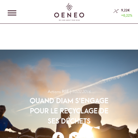
En poursuivant votre navigation sur ce site, vous acceptez l’utilisation de
Cookies.
9,22€
+0,22%
En savoir plus
J'accepte
LE GROUPE
NOS MÉTIERS
ESPACE INVESTISSEURS
RSE
Actions RSE |
10.02.2016
QUAND DIAM S’ENGAGE
NOUS CONTACTER
POUR LE RECYCLAGE DE
SES DÉCHETS