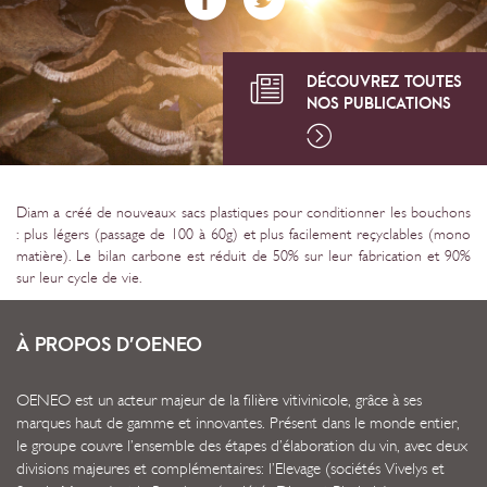
DÉCOUVREZ TOUTES
NOS PUBLICATIONS
Diam a créé de nouveaux sacs plastiques pour conditionner les bouchons
: plus légers (passage de 100 à 60g) et plus facilement reçyclables (mono
matière). Le bilan carbone est réduit de 50% sur leur fabrication et 90%
sur leur cycle de vie.
À PROPOS D’OENEO
OENEO est un acteur majeur de la filière vitivinicole, grâce à ses
marques haut de gamme et innovantes. Présent dans le monde entier,
le groupe couvre l’ensemble des étapes d’élaboration du vin, avec deux
divisions majeures et complémentaires: l’Elevage (sociétés Vivelys et