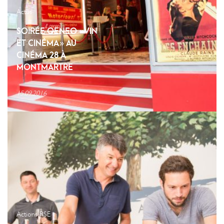
Actus
SOIRÉE OENEO « VIN
ET CINÉMA » AU
CINÉMA 28 À
MONTMARTRE
15.09.2016
Actions RSE