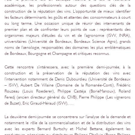
académique, les professionnels autour des questions clés de la
construction de la réputation des vins. L’opportunité de mieux identifier
les facteurs déterminants les goûts et attentes des consommateurs à court
ou long terme. Une occasion unique de réunir des intervenants de
premier plan et de confronter leurs points de vue : représentants des
organismes majeurs d’études du vin et de l’agronomie (ISVV, INRA),
universitaires (Université de Bordeaux, Bordeaux Science Agro), grands
noms de l’œnologie, responsables des domaines les plus emblématiques
de Bordeaux, Bourgogne et Champagne et critiques reconnus.
Cette rencontre s’intéressera, avec la première demi-journée, à la
construction et la préservation de la réputation des vins avec
l’intervention notamment de Denis Dubourdieu (Université de Bordeaux
– ISVV), Aubert De Villaine (Domaine de la Romanée-Conti), Frédéric
Rouzeau (Louis Roederer), Philippe Castéja (BorieManoux), Roland
Feredj (ancien directeur général du CIVB), Pierre Philippe (Les vignerons
de Buzet), Eric Giraud-Héraud (ISVV), …
La deuxième demi-journée se concentrera sur l’analyse de la demande et
notamment le rôle de la commercialisation et de la distribution des vins
avec les experts Bernard Burtschy et Michel Bettane, également les
producteurs, négociants ou distributeurs Philippe Dhalluin (Baron Philippe