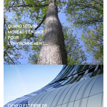
Actions RSE
QUAND SEGUIN
MOREAU S’ENGAGE
POUR
L’ENVIRONNEMENT…
04.09.2018
Actus
OENEO EST FIÈRE DE