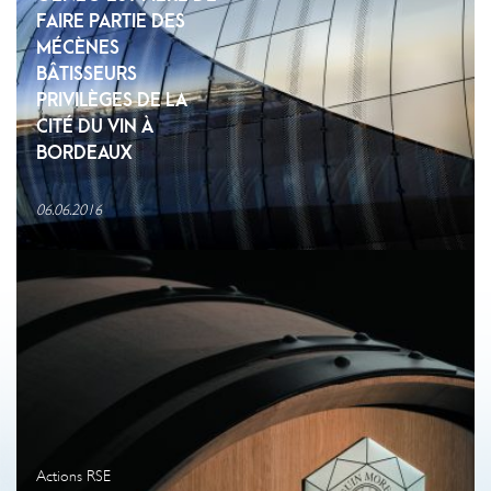
FAIRE PARTIE DES
MÉCÈNES
BÂTISSEURS
PRIVILÈGES DE LA
CITÉ DU VIN À
BORDEAUX
06.06.2016
Actions RSE