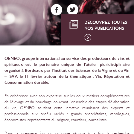
DÉCOUVREZ TOUTES
NOS PUBLICATIONS
OENEO, groupe international au service des producteurs de vins et
spiritueux est le partenaire unique de l’atelier pluridisciplinaire
organisé à Bordeaux par l’Institut des Sciences de la Vigne et du Vin
– ISVV, le 11 février autour de la thématique : Vin, Réputation et
Consommation durable.
En cohérence avec son expertise sur les deux métiers complémentaires
de l’élevage et du bouchage, couvrant l’ensemble des étapes d’élaboration
du vin, OENEO soutient cette initiative réunissant des experts et
professionnels aux profils variés : grands propriétaires, œnologues,
économistes, représentants du négoce, courtiers, journalistes…
Pour la première fois un colloque réunira à la fois la recherche