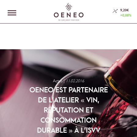
En poursuivant votre navigation sur ce site, vous acceptez l’utilisation de
Cookies.
9,20€
+0,00%
En savoir plus
J'accepte
LE GROUPE
NOS MÉTIERS
ESPACE INVESTISSEURS
Actus |
11.02.2016
RSE
OENEO EST PARTENAIRE
DE L’ATELIER « VIN,
NOUS CONTACTER
RÉPUTATION ET
CONSOMMATION
DURABLE » À L’ISVV