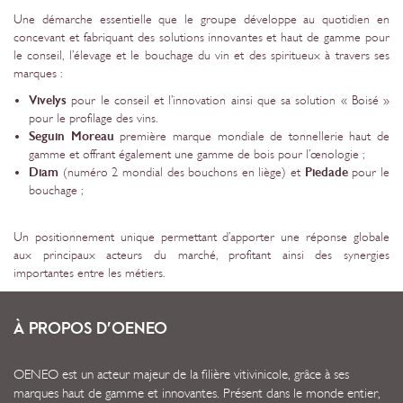
Une démarche essentielle que le groupe développe au quotidien en
concevant et fabriquant des solutions innovantes et haut de gamme pour
le conseil, l’élevage et le bouchage du vin et des spiritueux à travers ses
marques :
Vivelys
pour le conseil et l’innovation ainsi que sa solution « Boisé »
pour le profilage des vins.
Seguin Moreau
première marque mondiale de tonnellerie haut de
gamme et offrant également une gamme de bois pour l’œnologie ;
Diam
(numéro 2 mondial des bouchons en liège) et
Piedade
pour le
bouchage ;
Un positionnement unique permettant d’apporter une réponse globale
aux principaux acteurs du marché, profitant ainsi des synergies
importantes entre les métiers.
À PROPOS D’OENEO
OENEO est un acteur majeur de la filière vitivinicole, grâce à ses
marques haut de gamme et innovantes. Présent dans le monde entier,