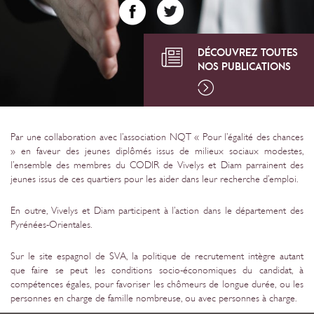
DÉCOUVREZ TOUTES
NOS PUBLICATIONS
Par une collaboration avec l’association NQT « Pour l’égalité des chances
» en faveur des jeunes diplômés issus de milieux sociaux modestes,
l’ensemble des membres du CODIR de Vivelys et Diam parrainent des
jeunes issus de ces quartiers pour les aider dans leur recherche d’emploi.
En outre, Vivelys et Diam participent à l’action dans le département des
Pyrénées-Orientales.
Sur le site espagnol de SVA, la politique de recrutement intègre autant
que faire se peut les conditions socio-économiques du candidat, à
compétences égales, pour favoriser les chômeurs de longue durée, ou les
personnes en charge de famille nombreuse, ou avec personnes à charge.