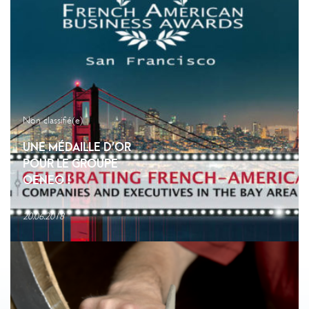
Non classifié(e)
UNE MÉDAILLE D’OR
POUR LE GROUPE
OENEO !
20.06.2018