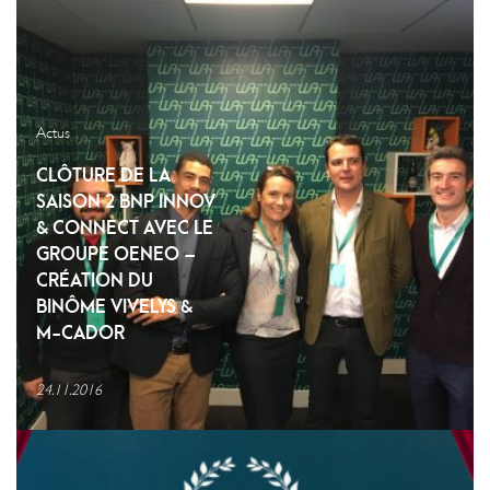
Actus
CLÔTURE DE LA
SAISON 2 BNP INNOV
& CONNECT AVEC LE
GROUPE OENEO –
CRÉATION DU
BINÔME VIVELYS &
M-CADOR
24.11.2016